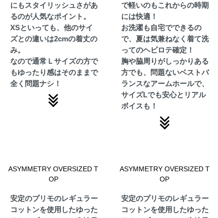
にもスタイリッシュさがあ
で軽いのもこれからの時期
るのが人気なポイント。
には快適！
XSといっても、他のサイ
お洗濯も自宅でできるの
ズとの違いは2cmの着丈の
で、夏は気兼ねなく着て洗
み。
ってのヘビロテ確定！
なので通常Ｌサイズの方で
胸や脇周りがしっかりある
もゆったり感はそのままで
方でも、問題ないベストバ
全く問題ナシ！
ランスなアームホールで、
サイズLでも安心とリアル
ボイスも！
ASYMMETRY OVERSIZED T
ASYMMETRY OVERSIZED T
OP
OP
安定のプリモのレギュラー
安定のプリモのレギュラー
コットンを使用したゆった
コットンを使用したゆった