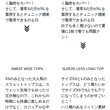
く脇肉をカバー！
く脇肉をカバー！
そして、通常Sの方がXLを
そして、通常Sの方がXLを
着用するとチュニック感覚
着用するとチュニック感覚
で着用できるのも◎
で着用できるのも◎
白でも全く透けないので夏
場に1枚で着ても問題ナ
シ！
SWEAT WIDE TOPS
SLEEVE-LESS LONG TOP
XSのみとなった大人気の
サイズXSとLのみとなった
スウェットトップスは、ス
トップスは、どう着たいか
ウェット生地でもゆったり
でサイズXSでもLでもアリ
五分袖なので、これからの
になってしまうのがすごい
時期にも快適に楽しめるだ
とこ！
けでなく、カジュアルな中
ハリ感のあるコットン素材