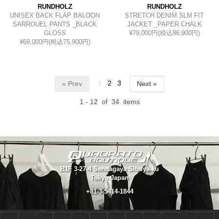
RUNDHOLZ
RUNDHOLZ
UNISEX BACK FLAP BALOON
STRETCH DENIM SLM FIT
SARROUEL PANTS _BLACK
JACKET _PAPER CHALK
GLOSS
¥79,000円(税込86,900円)
¥69,000円(税込75,900円)
1
2
3
« Prev
Next »
1 - 12
of
34
items
B1F 3-27-4 Sendagaya Sibuya-ku
Tokyo Japan
+81-3-5414-1844