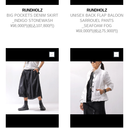
RUNDHOLZ
RUNDHOLZ
BIG POCKETS DENIM SKIRT
UNISEX BACK FLAP BALOON
_INDIGO STONEWASH
SARROUEL PANTS
¥98,000円(税込107,800円)
_SEAFOAM FOG
¥69,000円(税込75,900円)