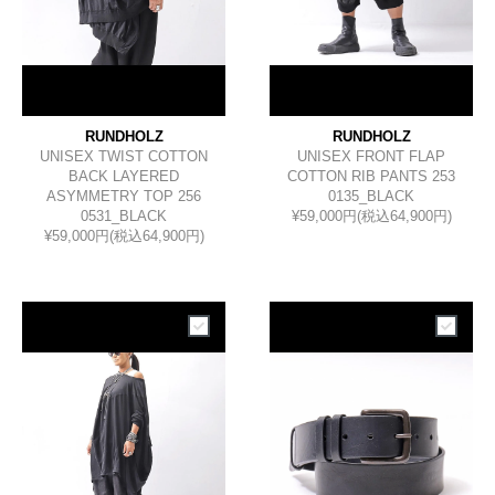
RUNDHOLZ
RUNDHOLZ
UNISEX TWIST COTTON
UNISEX FRONT FLAP
BACK LAYERED
COTTON RIB PANTS 253
ASYMMETRY TOP 256
0135_BLACK
0531_BLACK
¥59,000円(税込64,900円)
¥59,000円(税込64,900円)