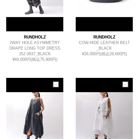
RUNDHOLZ
RUNDHOLZ
2WAY HOLE ASYMMETRY
COW-HIDE LEATHER BELT
DRAPE LONG TOP DRESS
_BLACK
252 0937_BLACK
¥26,000円(税込28,600円)
¥69,000円(税込75,900円)