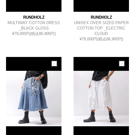
RUNDHOLZ
RUNDHOLZ
MULTIWAY COTTON DRESS
UNISEX OVER SIZED PAPER
_BLACK GLOSS
COTTON TOP _ELECTRIC
¥79,000円(税込86,900円)
CLOUD
¥79,000円(税込86,900円)