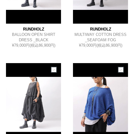
RUNDHOLZ
RUNDHOLZ
BALLOON OPEN SHIRT
MULTIWAY COTTON DRESS
DRESS _BLACK
_SEAFOAM FOG
¥79,000円(税込86,900円)
¥79,000円(税込86,900円)