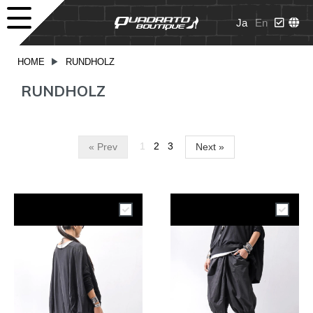
Ja
En
HOME
▶
RUNDHOLZ
RUNDHOLZ
1
2
3
« Prev
Next »