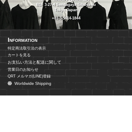
B1F 3-27-4 Sendagaya Sibuya-ku
Tokyo Japan
+81-3-5414-1844
I
NFORMATION
特定商法取引法の表示
カートを見る
お支払い方法と配送に関して
営業日のお知らせ
QRT メルマガ(LINE)登録
Worldwide Shipping
C
USTOMER SERVICE
マイページ ログイン
返品交換について
個人情報の取扱に関して