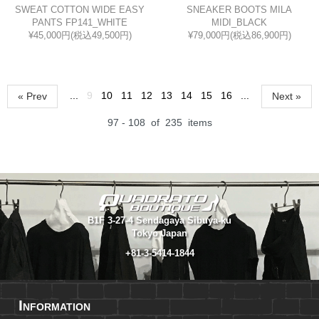
SWEAT COTTON WIDE EASY
SNEAKER BOOTS MILA
PANTS FP141_WHITE
MIDI_BLACK
¥45,000円(税込49,500円)
¥79,000円(税込86,900円)
...
9
10
11
12
13
14
15
16
...
« Prev
Next »
97 - 108
of
235
items
B1F 3-27-4 Sendagaya Sibuya-ku
Tokyo Japan
+81-3-5414-1844
I
NFORMATION