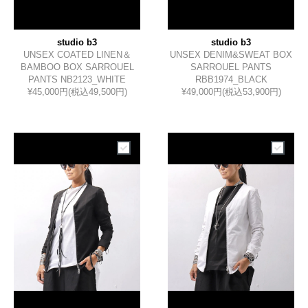
studio b3
studio b3
UNSEX COATED LINEN＆
UNSEX DENIM&SWEAT BOX
BAMBOO BOX SARROUEL
SARROUEL PANTS
PANTS NB2123_WHITE
RBB1974_BLACK
¥45,000円(税込49,500円)
¥49,000円(税込53,900円)