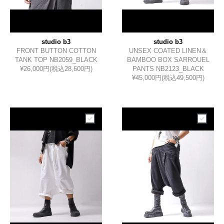
studio b3
studio b3
FRONT BUTTON COTTON
UNSEX COATED LINEN＆
TANK TOP NB2059_BLACK
BAMBOO BOX SARROUEL
¥26,000円(税込28,600円)
PANTS NB2123_BLACK
¥45,000円(税込49,500円)