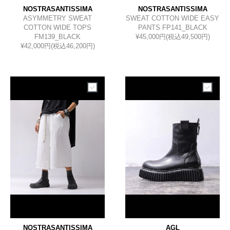
NOSTRASANTISSIMA
NOSTRASANTISSIMA
ASYMMETRY SWEAT
SWEAT COTTON WIDE EASY
COTTON WIDE TOPS
PANTS FP141_BLACK
FM139_BLACK
¥45,000円(税込49,500円)
¥42,000円(税込46,200円)
NOSTRASANTISSIMA
AGL