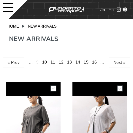
Ja
En
HOME
▶
NEW ARRIVALS
NEW ARRIVALS
...
9
10
11
12
13
14
15
16
...
« Prev
Next »