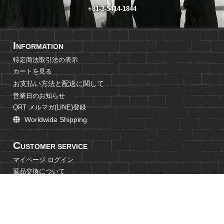
+81-3-5414-1844
I
NFORMATION
特定商法取引法の表示
カートを見る
お支払い方法と配送に関して
営業日のお知らせ
QRT メルマガ(LINE)登録
Worldwide Shipping
C
USTOMER SERVICE
マイページ ログイン
返品交換について
個人情報の取扱に関して
C
ONTACT US
LINEでお問合せ