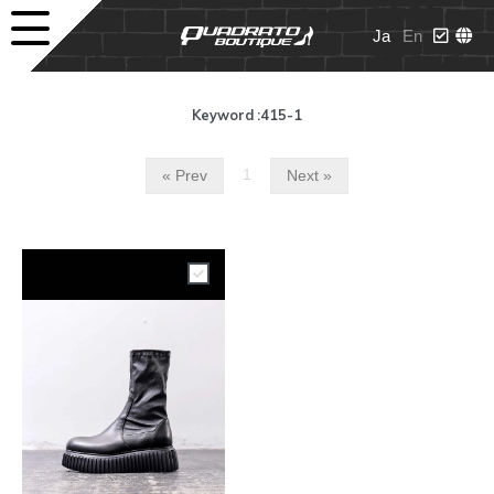
Ja
En
Keyword
:415-1
1
« Prev
Next »