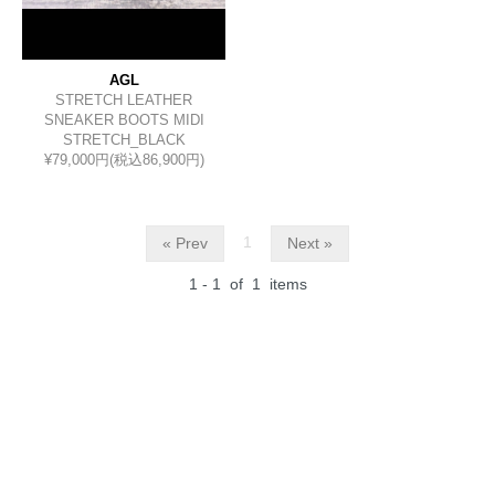
AGL
STRETCH LEATHER
SNEAKER BOOTS MIDI
STRETCH_BLACK
¥79,000円(税込86,900円)
1
« Prev
Next »
1 - 1
of
1
items