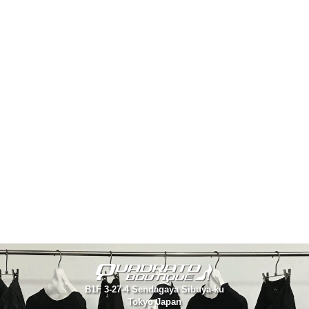
B1F 3-27-4 Sendagaya Sibuya-ku
Tokyo Japan