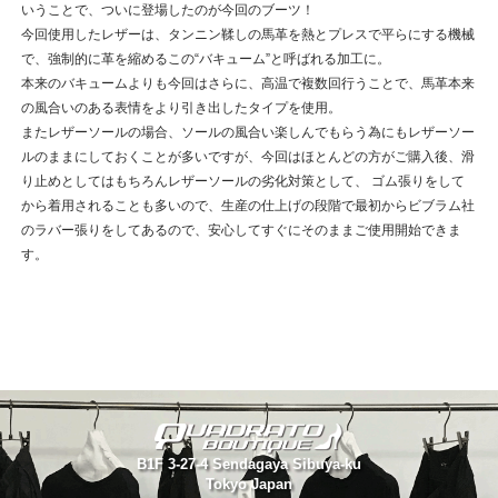
いうことで、ついに登場したのが今回のブーツ！
今回使用したレザーは、タンニン鞣しの馬革を熱とプレスで平らにする機械
で、強制的に革を縮めるこの“バキューム”と呼ばれる加工に。
本来のバキュームよりも今回はさらに、高温で複数回行うことで、馬革本来
の風合いのある表情をより引き出したタイプを使用。
またレザーソールの場合、ソールの風合い楽しんでもらう為にもレザーソー
ルのままにしておくことが多いですが、今回はほとんどの方がご購入後、滑
り止めとしてはもちろんレザーソールの劣化対策として、 ゴム張りをして
から着用されることも多いので、生産の仕上げの段階で最初からビブラム社
のラバー張りをしてあるので、安心してすぐにそのままご使用開始できま
す。
B1F 3-27-4 Sendagaya Sibuya-ku
Tokyo Japan