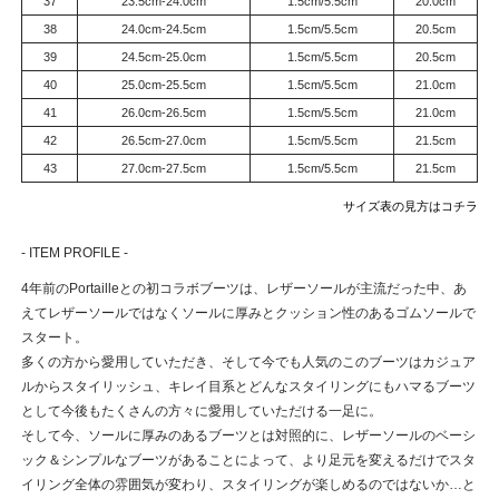
37
23.5cm-24.0cm
1.5cm/5.5cm
20.0cm
38
24.0cm-24.5cm
1.5cm/5.5cm
20.5cm
39
24.5cm-25.0cm
1.5cm/5.5cm
20.5cm
40
25.0cm-25.5cm
1.5cm/5.5cm
21.0cm
41
26.0cm-26.5cm
1.5cm/5.5cm
21.0cm
42
26.5cm-27.0cm
1.5cm/5.5cm
21.5cm
43
27.0cm-27.5cm
1.5cm/5.5cm
21.5cm
サイズ表の見方はコチラ
- ITEM PROFILE -
4年前のPortailleとの初コラボブーツは、レザーソールが主流だった中、あ
えてレザーソールではなくソールに厚みとクッション性のあるゴムソールで
スタート。
多くの方から愛用していただき、そして今でも人気のこのブーツはカジュア
ルからスタイリッシュ、キレイ目系とどんなスタイリングにもハマるブーツ
として今後もたくさんの方々に愛用していただける一足に。
そして今、ソールに厚みのあるブーツとは対照的に、レザーソールのベーシ
ック＆シンプルなブーツがあることによって、より足元を変えるだけでスタ
イリング全体の雰囲気が変わり、スタイリングが楽しめるのではないか…と