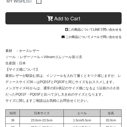
MY WISHLIST
Add to Cart
この商品についてLINEで問い合わせる
この商品についてメールで問い合わせる
素材 ：ホースレザー
ソール ：レザーソール＋Vibramゴムソール張り済
生産国：日本
【サイズ感について】
最初レザーが馴染む前は、インソールを入れて履くとキツク感じますが、レ
ディースサイズ36～はPQ01FとPQ03Fと同じサイズをおススメします。
メンズサイズ41からは、通常のEU表記のサイズ感になるよう以前の小さ目
だったPQ01F・PQ03Fと比べて少し大きめのサイズとなります。
サイズに関しますご相談はお気軽にお問合せください。
SIZE
日本サイズ
ヒール
全高
36
23.0cm-23.5cm
1.5cm/5.5cm
20.0cm