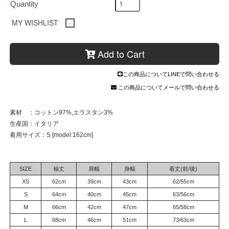
Quantity
MY WISHLIST
Add to Cart
この商品についてLINEで問い合わせる
この商品についてメールで問い合わせる
素材 ：コットン97%,エラスタン3%
生産国：イタリア
着用サイズ：S [model:162cm]
SIZE
袖丈
肩幅
身幅
着丈(前/後)
XS
62cm
39cm
43cm
62/55cm
S
64cm
40cm
45cm
63/56cm
M
66cm
42cm
47cm
65/58cm
L
68cm
46cm
51cm
73/63cm