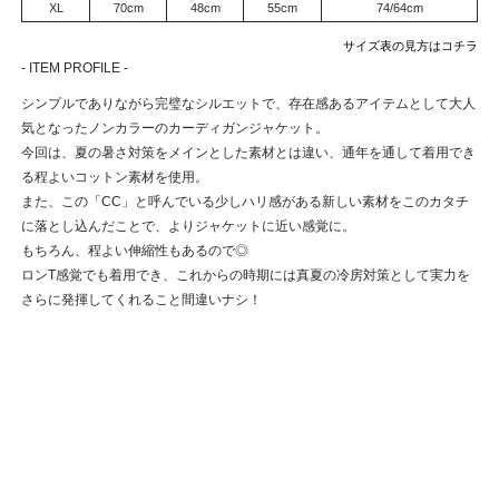
XL
70cm
48cm
55cm
74/64cm
サイズ表の見方はコチラ
- ITEM PROFILE -
シンプルでありながら完璧なシルエットで、存在感あるアイテムとして大人
気となったノンカラーのカーディガンジャケット。
今回は、夏の暑さ対策をメインとした素材とは違い、通年を通して着用でき
る程よいコットン素材を使用。
また、この「CC」と呼んでいる少しハリ感がある新しい素材をこのカタチ
に落とし込んだことで、よりジャケットに近い感覚に。
もちろん、程よい伸縮性もあるので◎
ロンT感覚でも着用でき、これからの時期には真夏の冷房対策として実力を
さらに発揮してくれること間違いナシ！