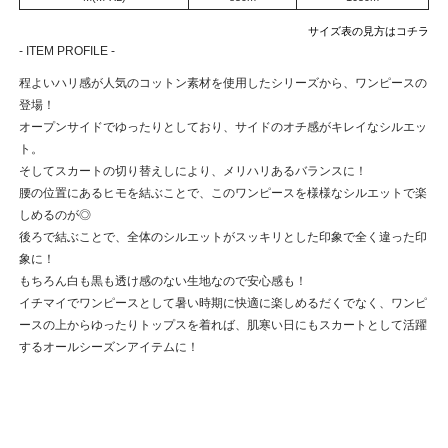
サイズ表の見方はコチラ
- ITEM PROFILE -
程よいハリ感が人気のコットン素材を使用したシリーズから、ワンピースの
登場！
オープンサイドでゆったりとしており、サイドのオチ感がキレイなシルエッ
ト。
そしてスカートの切り替えしにより、メリハリあるバランスに！
腰の位置にあるヒモを結ぶことで、このワンピースを様様なシルエットで楽
しめるのが◎
後ろで結ぶことで、全体のシルエットがスッキリとした印象で全く違った印
象に！
もちろん白も黒も透け感のない生地なので安心感も！
イチマイでワンピースとして暑い時期に快適に楽しめるだくでなく、ワンピ
ースの上からゆったりトップスを着れば、肌寒い日にもスカートとして活躍
するオールシーズンアイテムに！