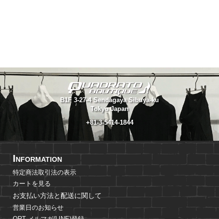
B1F 3-27-4 Sendagaya Sibuya-ku
Tokyo Japan
+81-3-5414-1844
I
NFORMATION
特定商法取引法の表示
カートを見る
お支払い方法と配送に関して
営業日のお知らせ
QRT メルマガ(LINE)登録