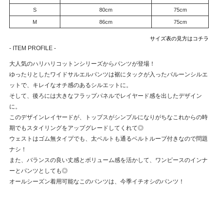
S
80cm
75cm
M
86cm
75cm
サイズ表の見方はコチラ
- ITEM PROFILE -
大人気のハリハリコットンシリーズからパンツが登場！
ゆったりとしたワイドサルエルパンツは裾にタックが入ったバルーンシルエ
ットで、キレイなオチ感のあるシルエットに。
そして、後ろには大きなフラップパネルでレイヤード感を出したデザイン
に。
このデザインレイヤードが、トップスがシンプルになりがちなこれからの時
期でもスタイリングをアップグレードしてくれて◎
ウェストはゴム無タイプでも、太ベルトも通るベルトループ付きなので問題
ナシ！
また、バランスの良い丈感とボリューム感を活かして、ワンピースのインナ
ーとパンツとしても◎
オールシーズン着用可能なこのパンツは、今季イチオシのパンツ！