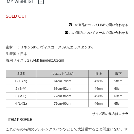
MY WISHLIST
SOLD OUT
この商品についてLINEで問い合わせる
この商品についてメールで問い合わせる
素材 ：リネン58%, ヴィスコース39%,エラスタン3%
生産国：日本
着用サイズ：2 (S-M) [model:162cm]
SIZE
ウエスト(ゴム)
股上
股下
1 (XS-S)
64cm-78cm
43cm
58cm
2 (S-M)
68cm-82cm
44cm
60cm
3 (M-L)
72cm-86cm
45cm
63cm
4 (L-XL)
76cm-90cm
46cm
65cm
サイズ表の見方はコチラ
- ITEM PROFILE -
これからの時期のフルレングスパンツとして大活躍すること間違いない、サ