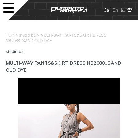
Ja
En
>
>
TOP
studio b3
MULTI-WAY PANTS&SKIRT DRESS
NB2088_SAND OLD DYE
studio b3
MULTI-WAY PANTS&SKIRT DRESS NB2088_SAND
OLD DYE