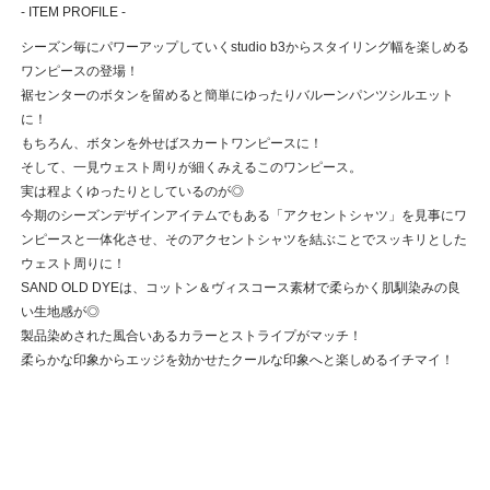
- ITEM PROFILE -
シーズン毎にパワーアップしていくstudio b3からスタイリング幅を楽しめる
ワンピースの登場！
裾センターのボタンを留めると簡単にゆったりバルーンパンツシルエット
に！
もちろん、ボタンを外せばスカートワンピースに！
そして、一見ウェスト周りが細くみえるこのワンピース。
実は程よくゆったりとしているのが◎
今期のシーズンデザインアイテムでもある「アクセントシャツ」を見事にワ
ンピースと一体化させ、そのアクセントシャツを結ぶことでスッキリとした
ウェスト周りに！
SAND OLD DYEは、コットン＆ヴィスコース素材で柔らかく肌馴染みの良
い生地感が◎
製品染めされた風合いあるカラーとストライプがマッチ！
柔らかな印象からエッジを効かせたクールな印象へと楽しめるイチマイ！