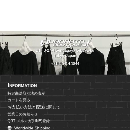
B1F 3-27-4 Sendagaya Sibuya-ku
Tokyo Japan
+81-3-5414-1844
I
NFORMATION
特定商法取引法の表示
カートを見る
お支払い方法と配送に関して
営業日のお知らせ
QRT メルマガ(LINE)登録
Worldwide Shipping