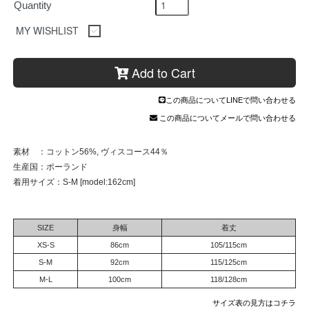
Quantity
MY WISHLIST
Add to Cart
この商品についてLINEで問い合わせる
この商品についてメールで問い合わせる
素材 ：コットン56%, ヴィスコース44％
生産国：ポーランド
着用サイズ：S-M [model:162cm]
SIZE
身幅
着丈
XS-S
86cm
105/115cm
S-M
92cm
115/125cm
M-L
100cm
118/128cm
サイズ表の見方はコチラ