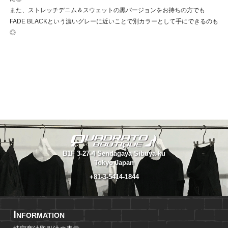
また、ストレッチデニム＆スウェットの黒バージョンをお持ちの方でも
FADE BLACKという濃いグレーに近いことで別カラーとして手にできるのも
◎
B1F 3-27-4 Sendagaya Sibuya-ku
Tokyo Japan
+81-3-5414-1844
I
NFORMATION