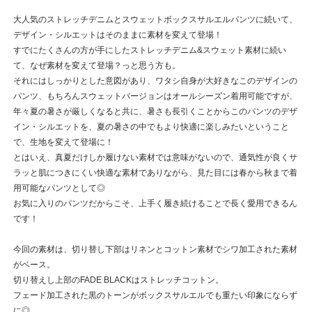
大人気のストレッチデニムとスウェットボックスサルエルパンツに続いて、
デザイン・シルエットはそのままに素材を変えて登場！
すでにたくさんの方が手にしたストレッチデニム&スウェット素材に続い
て、なぜ素材を変えて登場？っと思う方も。
それにはしっかりとした意図があり、ワタシ自身が大好きなこのデザインの
パンツ、もちろんスウェットバージョンはオールシーズン着用可能ですが、
年々夏の暑さが厳しくなると共に、暑さも長引くことからこのパンツのデザ
イン・シルエットを、夏の暑さの中でもより快適に楽しみたいということ
で、生地を変えて登場に！
とはいえ、真夏だけしか履けない素材では意味がないので、通気性が良くサ
ラッと肌につきにくい快適な素材でありながら、見た目には春から秋まで着
用可能なパンツとして◎
お気に入りのパンツだからこそ、上手く履き続けることで長く愛用できるん
です！
今回の素材は、切り替し下部はリネンとコットン素材でシワ加工された素材
がベース。
切り替えし上部のFADE BLACKはストレッチコットン。
フェード加工された黒のトーンがボックスサルエルでも重たい印象にならず
に◎