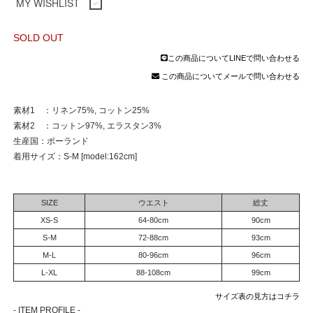
MY WISHLIST
SOLD OUT
この商品についてLINEで問い合わせる
この商品についてメールで問い合わせる
素材1 ：リネン75%, コットン25%
素材2 ：コットン97%, エラスタン3%
生産国：ポーランド
着用サイズ：S-M [model:162cm]
SIZE
ウエスト
総丈
XS-S
64-80cm
90cm
S-M
72-88cm
93cm
M-L
80-96cm
96cm
L-XL
88-108cm
99cm
サイズ表の見方はコチラ
- ITEM PROFILE -