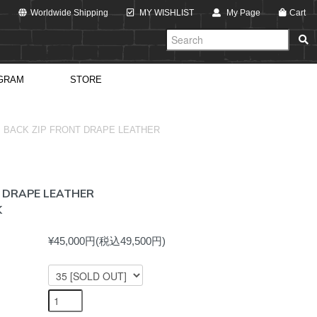
Worldwide Shipping
MY WISHLIST
My Page
Cart
GRAM
STORE
>
BACK ZIP FRONT DRAPE LEATHER
T DRAPE LEATHER
K
¥45,000円(税込49,500円)