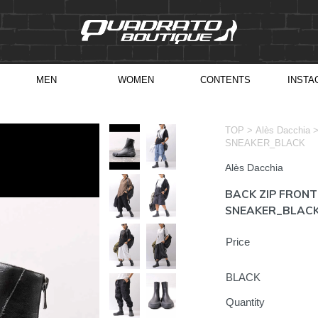
MEN
WOMEN
CONTENTS
INSTA
>
TOP
Alès Dacchia
SNEAKER_BLACK
Alès Dacchia
BACK ZIP FRON
SNEAKER_BLAC
Price
BLACK
Quantity