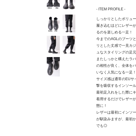
- ITEM PROFILE -
しっかりとしたボリュ
履き込むほどにレザー
るのを楽しめる一足！
今までのAGLのブーツ
リとした丈感で一見カ
ュなスタイリングの足
またしっかと構えたラ
の相性が良く、全体を
いなく人気になる一足
サイズ感は通常のEUサ
撃を吸収するインソー
最初足入れをした際にキ
着用するだけでレザー
態に！
レザーは最初にインソ
が馴染みますが、最初
でも◎