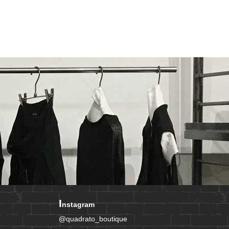
I
nstagram
@quadrato_boutique