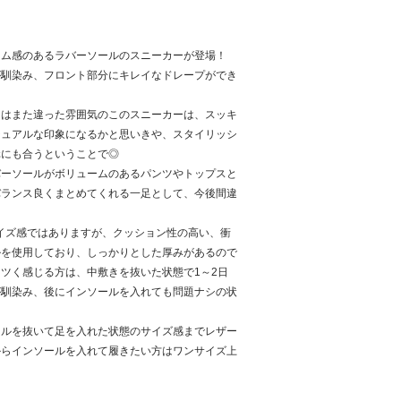
ーム感のあるラバーソールのスニーカーが登場！
が馴染み、フロント部分にキレイなドレープができ
とはまた違った雰囲気のこのスニーカーは、スッキ
ジュアルな印象になるかと思いきや、スタイリッシ
元にも合うということで◎
バーソールがボリュームのあるパンツやトップスと
バランス良くまとめてくれる一足として、今後間違
！
イズ感ではありますが、クッション性の高い、衝
ルを使用しており、しっかりとした厚みがあるので
ツく感じる方は、中敷きを抜いた状態で1～2日
が馴染み、後にインソールを入れても問題ナシの状
ールを抜いて足を入れた状態のサイズ感までレザー
からインソールを入れて履きたい方はワンサイズ上