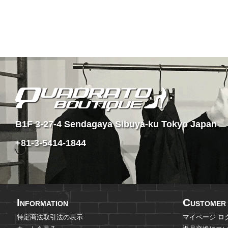
B1F 3-27-4 Sendagaya Sibuya-ku
Tokyo Japan
+81-3-5414-1844
I
C
NFORMATION
USTOMER 
特定商法取引法の表示
マイページ ロ