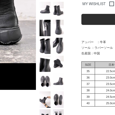
MY WISHLIST
アッパー ：牛革
ソール ：ラバーソール
生産国：中国
SIZE
日本
35
22.5c
36
23.0c
37
23.5c
38
24.0c
39
24.5c
40
25.0c