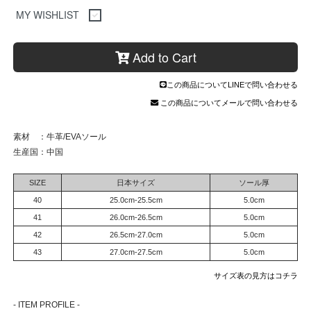
MY WISHLIST
Add to Cart
この商品についてLINEで問い合わせる
この商品についてメールで問い合わせる
素材 ：牛革/EVAソール
生産国：中国
SIZE
日本サイズ
ソール厚
40
25.0cm-25.5cm
5.0cm
41
26.0cm-26.5cm
5.0cm
42
26.5cm-27.0cm
5.0cm
43
27.0cm-27.5cm
5.0cm
サイズ表の見方はコチラ
- ITEM PROFILE -