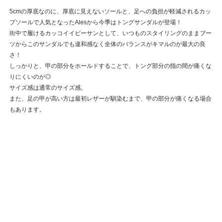
5cmの厚底なのに、厚底に見えないソールと、足への負担が軽減されるカッ
プソールで人気となったAlesから今季はトングサンダルが登場！
街中で履けるカッコイイビーサンとして、いつものスタイリングのままブー
ツからこのサンダルでも違和感なく全体のバランスがキマルのが最大の良
さ！
しっかりと、甲の部分をホールドすることで、トング部分の指の間が痛くな
りにくいのが◎
サイズ感は通常のサイズ感。
また、足の甲が高い方は最初レザーが馴染むまで、甲の部分が痛くなる場合
もあります。